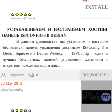
m
Average:
5
(
2
votes)
УСТАНАВЛИВАЕМ И НАСТРАИВАЕМ ХОСТИНГ
ПАНЕЛЬ ISPCONFIG 3 В DEBIAN
В данном руководстве мы установим и настроим
бесплатную панель управления хостингом ISPConfig 3 в
Debian Squeeze и в Debian Wheezy. ISPConfig — одна из
лучших бесплатных панелей управления хостингом с
открытым исходным кодом для...
sergldom
0
ПОДРОБНЕЕ >
22 May 2013
php
,
ispconfig