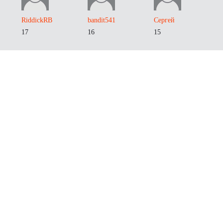
RiddickRB
bandit541
Сергей
17
16
15