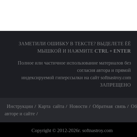
ЗАМЕТИЛИ ОШИБКУ В ТЕКСТЕ? ВЫДЕЛЕТЕ ЁЁ
МЫШКОЙ И НАЖМИТЕ
CTRL + ENTER
Полное или частичное использование материалов без
согласия автора и прямой
индексируемой гиперссылки на сайт softnastroy.com
ЗАПРЕЩЕНО
Инструкции
Карта сайта
Новости
Обратная связь
Об
авторе и сайте
Copyright © 2012-2026г. softnastroy.com