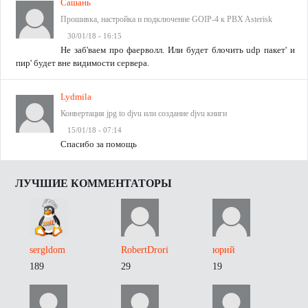
Сашань
Прошивка, настройка и подключение GOIP-4 к PBX Asterisk
30/01/18 - 16:15
Не заб'ваем про фаерволл. Или будет блочить udp пакет' и
пир' будет вне видимости сервера.
Lydmila
Конвертация jpg to djvu или создание djvu книги
15/01/18 - 07:14
Спасибо за помощь
ЛУЧШИЕ КОММЕНТАТОРЫ
sergldom
RobertDrori
юрий
189
29
19