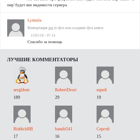
пир' будет вне видимости сервера.
Lydmila
Конвертация jpg to djvu или создание djvu книги
15/01/18 - 07:14
Спасибо за помощь
ЛУЧШИЕ КОММЕНТАТОРЫ
sergldom
RobertDrori
юрий
189
29
19
RiddickRB
bandit541
Сергей
17
16
15