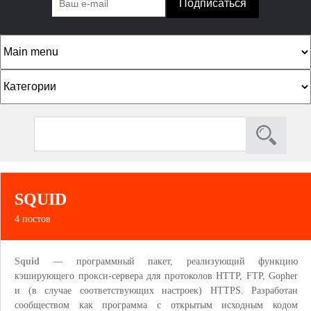
К
а
т
S
S
е
e
e
г
a
a
о
r
c
r
р
SQUID
h
c
и
4 постов
h
и
f
Squid
— программный пакет, реализующий функцию
o
кэширующего прокси-сервера для протоколов HTTP, FTP, Gopher
r
и (в случае соответствующих настроек) HTTPS. Разработан
сообществом как программа с открытым исходным кодом