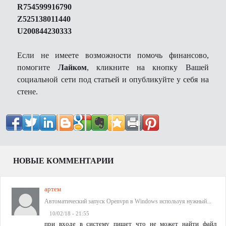
R754599916790
Z525138011440
U200844230333
Если не имеете возможности помочь финансово,
помогите
Лайком
, кликните на кнопку Вашей
социальной сети под статьей и опубликуйте у себя на
стене.
НОВЫЕ КОММЕНТАРИИ
артем
Автоматический запуск Openvpn в Windows используя нужный...
10/02/18 - 21:55
при входе в систему пишет что не может найти файл