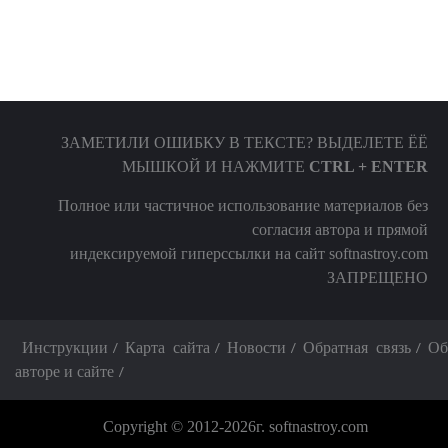
ЗАМЕТИЛИ ОШИБКУ В ТЕКСТЕ? ВЫДЕЛЕТЕ ЁЁ
МЫШКОЙ И НАЖМИТЕ
CTRL + ENTER
Полное или частичное использование материалов без
согласия автора и прямой
индексируемой гиперссылки на сайт softnastroy.com
ЗАПРЕЩЕНО
Инструкции
Карта сайта
Новости
Обратная связь
Об
авторе и сайте
Copyright © 2012-2026г. softnastroy.com