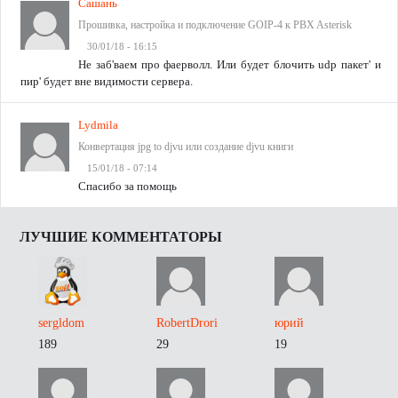
Сашань
Прошивка, настройка и подключение GOIP-4 к PBX Asterisk
30/01/18 - 16:15
Не заб'ваем про фаерволл. Или будет блочить udp пакет' и
пир' будет вне видимости сервера.
Lydmila
Конвертация jpg to djvu или создание djvu книги
15/01/18 - 07:14
Спасибо за помощь
ЛУЧШИЕ КОММЕНТАТОРЫ
sergldom
RobertDrori
юрий
189
29
19