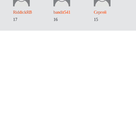
RiddickRB
bandit541
Сергей
17
16
15