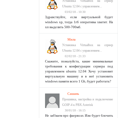
Установка Virtualbox на сервер
Ubuntu 12.04 с управлением...
03/02/18 - 10:30
Здравствуйте, если виртуальной будет
windows xp, тогда 1гб оперативы хватит. На
хп выделить 500-700мб.
Мила
Установка Virtualbox на сервер
Ubuntu 12.04 с управлением...
02/02/18 - 21:33
Скажите, пожалуйста, какие минимальные
требования к конфигурации сервера под
управлением ubuntu 12.04 Хочу установит
виртуальную машину и в неё установить
windows памяти всего 1 Gb, будет работать?
Сашань
Прошивка, настройка и подключение
GOIP-4 к PBX Asterisk
30/01/18 - 16:15
Не заб'ваем про фаерволл. Или будет блочить