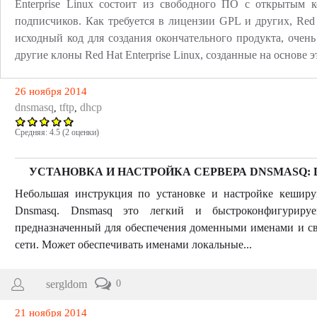
Enterprise Linux состоит из свободного ПО с открытым 
подписчиков. Как требуется в лицензии
GPL
и других, Red
исходный код для создания окончательного продукта, очень
другие клоны Red Hat Enterprise Linux, созданные на основе э
26 ноября 2014
dnsmasq
tftp
dhcp
,
,
Средняя:
4.5
(
2
оценки)
УСТАНОВКА И НАСТРОЙКА СЕРВЕРА DNSMASQ: D
Небольшая инструкция по установке и настройке кеши
Dnsmasq. Dnsmasq это легкий и быстроконфигури
предназначенный для обеспечения доменными именами и с
сети. Может обеспечивать именами локальные...
sergldom
0
21 ноября 2014