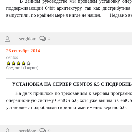
В данном руководстве мы проведем установку операц
поддерживающий 64bit архитектуру, так как дистрибутива 
выпустили, по крайней мере я нигде не нашел. Недавно вы
sergldom
3
26 сентября 2014
centos
Средняя:
4
(
1
оценка)
УСТАНОВКА НА СЕРВЕР CENTOS 6.5 C ПОДРО
На днях пришлось по требованиям к версиям програмного
операционную систему CentOS 6.6, хотя уже вышла и CentO
установке с подробными скриншотами именно версию 6.6. .
sergldom
0