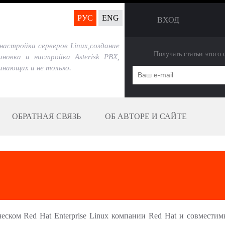
Перейти
РУС
ENG
ВХОД
к
основному
настройка серверов Linux,создание
Получать статьи этого 
ановка и настройка Asterisk PBX,
содержанию
чинающих и не только.
ОБРАТНАЯ СВЯЗЬ
ОБ АВТОРЕ И САЙТЕ
ском Red Hat Enterprise Linux компании Red Hat и совместим