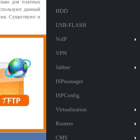
олько для платных
используют данный
HDD
ания. Существуют и
USB-FLASH
VoIP
VPN
Jabber
ISPmanager
ISPConfig
Virtualization
Routers
CMS