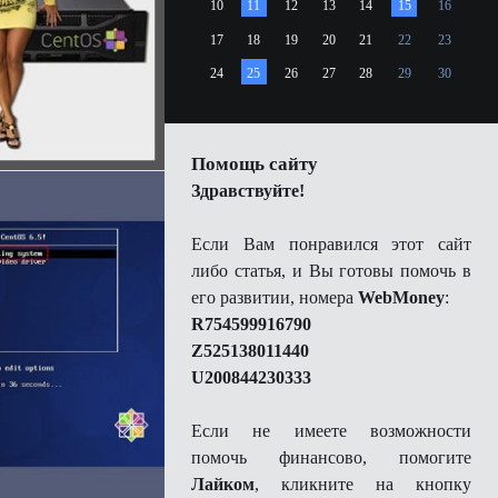
10
11
12
13
14
15
16
17
18
19
20
21
22
23
24
25
26
27
28
29
30
Помощь сайту
Здравствуйте!
Если Вам понравился этот сайт
либо статья, и Вы готовы помочь в
его развитии, номера
WebMoney
:
R754599916790
Z525138011440
U200844230333
Если не имеете возможности
помочь финансово, помогите
Лайком
, кликните на кнопку