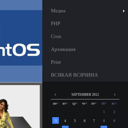
Медиа
PHP
Cron
Архивация
Print
ВСЯКАЯ ВСЯЧИНА
SEPTEMBER 2012
пн
<
вт
<
ср
<
чт
<
пт
<
сб
<
вс
<
1
2
3
4
5
6
7
8
9