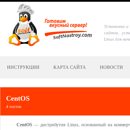
Установка и 
сайтов, уст
Linux для на
ИНСТРУКЦИИ
КАРТА САЙТА
НОВОСТИ
CentOS
4 постов
CentOS
— дистрибутив Linux, основанный на коммерче