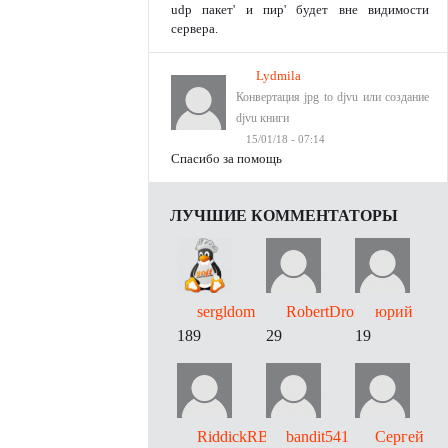
udp пакет' и пир' будет вне видимости
сервера.
Lydmila
Конвертация jpg to djvu или создание
djvu книги
15/01/18 - 07:14
Спасибо за помощь
ЛУЧШИЕ КОММЕНТАТОРЫ
sergldom
RobertDrori
юрий
189
29
19
RiddickRB
bandit541
Сергей