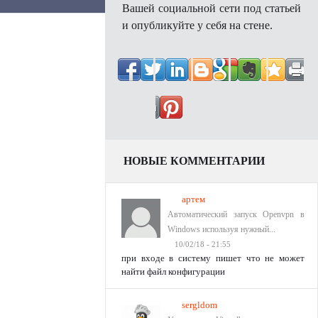
Вашей социальной сети под статьей
и опубликуйте у себя на стене.
НОВЫЕ КОММЕНТАРИИ
артем
Автоматический запуск Openvpn в
Windows используя нужный...
10/02/18 - 21:55
при входе в систему пишет что не может
найти файл конфигурации
sergldom