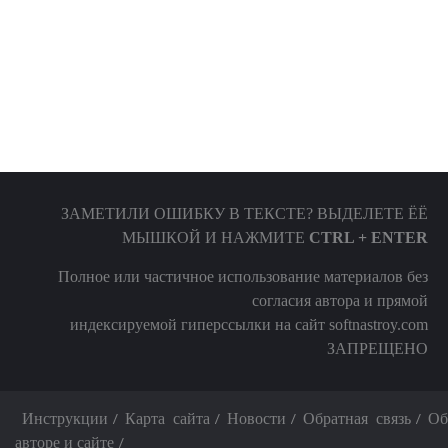
ЗАМЕТИЛИ ОШИБКУ В ТЕКСТЕ? ВЫДЕЛЕТЕ ЁЁ
МЫШКОЙ И НАЖМИТЕ
CTRL + ENTER
Полное или частичное использование материалов без
согласия автора и прямой
индексируемой гиперссылки на сайт softnastroy.com
ЗАПРЕЩЕНО
Инструкции
Карта сайта
Новости
Обратная связь
Об
авторе и сайте