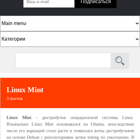
К
а
т
П
Ф
е
о
о
г
и
р
о
с
к
м
р
Linux Mint
а
и
3 постов
п
и
о
Linux Mint -
дистрибутив операционной системы Linux.
и
Изначально Linux Mint основывался на Ubuntu, впоследствии
с
число его вариаций стало расти и появилась ветка дистрибутивов
на основе Debian c репозиториями ветки testing по умолчанию. В