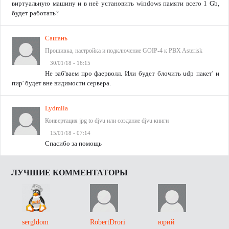
виртуальную машину и в неё установить windows памяти всего 1 Gb,
будет работать?
Сашань
Прошивка, настройка и подключение GOIP-4 к PBX Asterisk
30/01/18 - 16:15
Не заб'ваем про фаерволл. Или будет блочить udp пакет' и
пир' будет вне видимости сервера.
Lydmila
Конвертация jpg to djvu или создание djvu книги
15/01/18 - 07:14
Спасибо за помощь
ЛУЧШИЕ КОММЕНТАТОРЫ
sergldom
RobertDrori
юрий