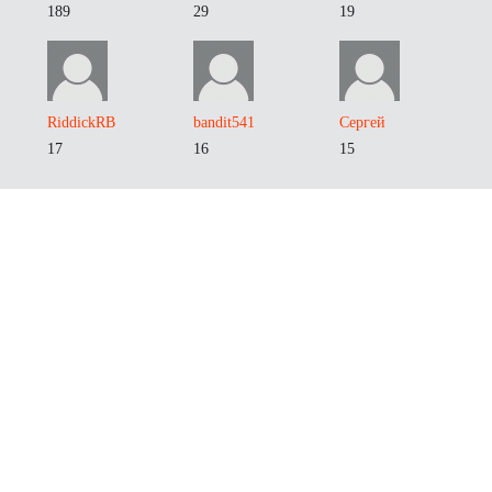
189
29
19
RiddickRB
bandit541
Сергей
17
16
15