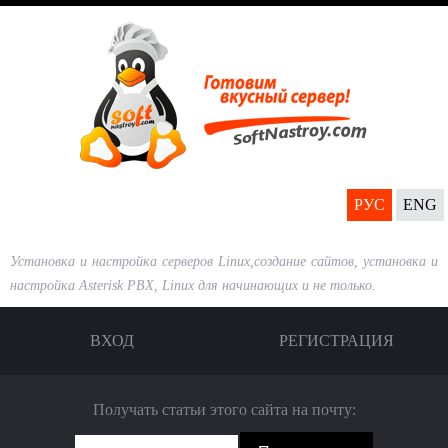
Перейти
к
основному
содержанию
РУС
ENG
Установка и настройка серверов Linux,создание сайтов, установка и
настройка Asterisk PBX, Linux для начинающих и не только.
ВХОД
РЕГИСТРАЦИЯ
Получать статьи этого сайта на почту: