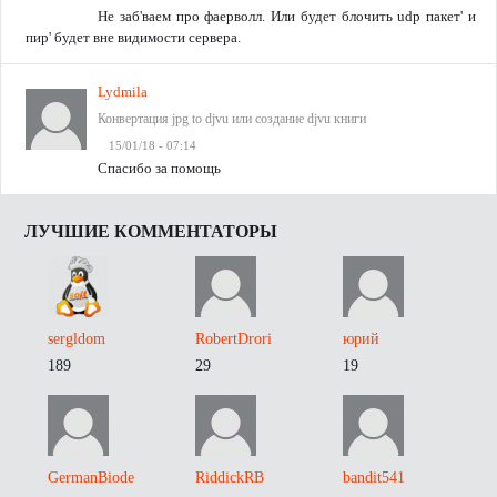
Не заб'ваем про фаерволл. Или будет блочить udp пакет' и
пир' будет вне видимости сервера.
Lydmila
Конвертация jpg to djvu или создание djvu книги
15/01/18 - 07:14
Спасибо за помощь
ЛУЧШИЕ КОММЕНТАТОРЫ
sergldom
RobertDrori
юрий
189
29
19
GermanBiode
RiddickRB
bandit541