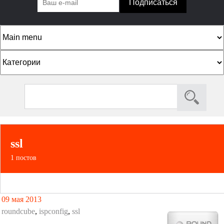
К
а
т
П
Ф
е
о
о
г
и
р
о
с
к
м
р
ssl
а
и
1 постов
п
и
о
и
09 мая 2013
с
roundcube
,
ispconfig
,
ssl