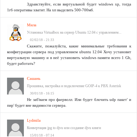
Здравствуйте, если виртуальной будет windows xp, тогда
1гб оперативы хватит. На хп выделить 500-700мб.
Мила
Установка Virtualbox на сервер Ubuntu 12.04 с управлением...
02/02/18 - 21:33
Скажите, пожалуйста, какие минимальные требования к
конфигурации сервера под управлением ubuntu 12.04 Хочу установит
виртуальную машину и в неё установить windows памяти всего 1 Gb,
будет работать?
Сашань
Прошивка, настройка и подключение GOIP-4 к PBX Asterisk
30/01/18 - 16:15
Не заб'ваем про фаерволл. Или будет блочить udp пакет' и
пир' будет вне видимости сервера.
Lydmila
Конвертация jpg to djvu или создание djvu книги
15/01/18 - 07:14