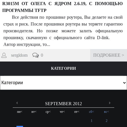
R3015M ОТ ОЛЕГА С ЯДРОМ 2.6.19, С ПОМОЩЬЮ
ПРОГРАММЫ TFTP
Все действия по прошивке роутера, Вы делаете на свой
страх и риск. После прошивки роутера вы теряете гарантию
производителя. Но позже можете залить официальную
прошивку, скачанную с официального сайта D-link.
Автор инструкции, то...
sergldom
0
ПОДРОБНЕЕ >
КАТЕГОРИИ
SEPTEMBER 2012
пн
<
вт
<
ср
<
чт
<
пт
<
сб
<
вс
<
1
2