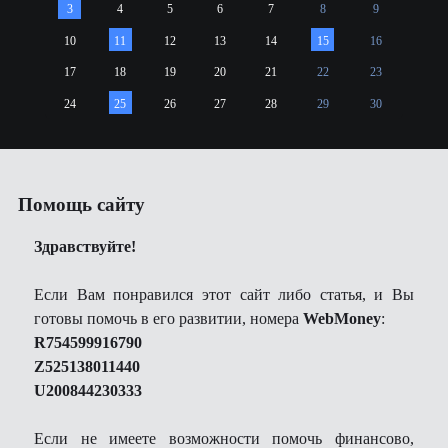
3
4
5
6
7
8
9
10
11
12
13
14
15
16
17
18
19
20
21
22
23
24
25
26
27
28
29
30
Помощь сайту
Здравствуйте!
Если Вам понравился этот сайт либо статья, и Вы
готовы помочь в его развитии, номера
WebMoney
:
R754599916790
Z525138011440
U200844230333
Если не имеете возможности помочь финансово,