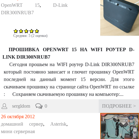
к
OpenWRT 15
,
D-Link
а
DIR300NRUB7
Средняя:
5
(
2
оценки)
ПРОШИВКА OPENWRT 15 НА WIFI РОУТЕР D-
LINK DIR300NRUB7
Сегодня прошьем на WIFI роутер D-Link DIR300NRUB7
который постоянно зависает и глючит прошивку OpenWRT
последней на данный момент 15 версии. Для этого
скачиваем прошивку на странице сайта OpenWRT по ссылке
: Сохраняем скачиваемую прошивку на компьютер:...
sergldom
0
ПОДРОБНЕЕ >
26 октября 2012
домашний сервер
,
Asterisk
,
мини серверная