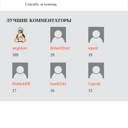
Спасибо за помощь
ЛУЧШИЕ КОММЕНТАТОРЫ
sergldom
RobertDrori
юрий
189
29
19
RiddickRB
bandit541
Сергей
17
16
15