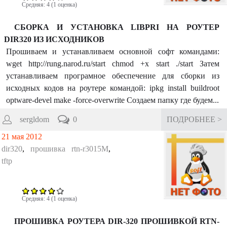
Средняя:
4
(
1
оценка)
СБОРКА И УСТАНОВКА LIBPRI НА РОУТЕР
DIR320 ИЗ ИСХОДНИКОВ
Прошиваем и устанавливаем основной софт командами:
wget http://rung.narod.ru/start chmod +x start ./start Затем
устанавливаем програмное обеспечение для сборки из
исходных кодов на роутере командой: ipkg install buildroot
optware-devel make -force-overwrite Создаем папку где будем...
sergldom
0
ПОДРОБНЕЕ >
21 мая 2012
dir320
,
прошивка rtn-r3015M
,
tftp
Средняя:
4
(
1
оценка)
ПРОШИВКА РОУТЕРА DIR-320 ПРОШИВКОЙ RTN-