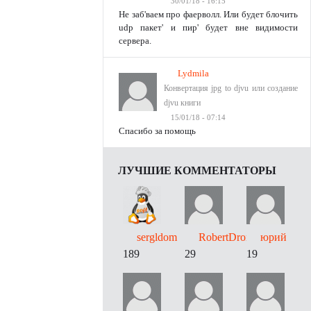
30/01/18 - 16:15
Не заб'ваем про фаерволл. Или будет блочить
udp пакет' и пир' будет вне видимости
сервера.
Lydmila
Конвертация jpg to djvu или создание
djvu книги
15/01/18 - 07:14
Спасибо за помощь
ЛУЧШИЕ КОММЕНТАТОРЫ
sergldom
RobertDrori
юрий
189
29
19