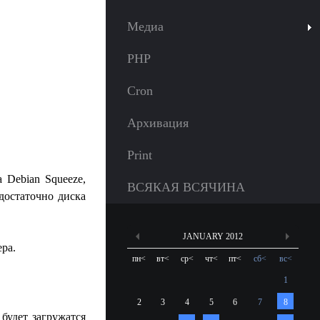
Медиа
PHP
Cron
Архивация
Print
 Debian Squeeze,
ВСЯКАЯ ВСЯЧИНА
достаточно диска
JANUARY 2012
ера.
пн
<
вт
<
ср
<
чт
<
пт
<
сб
<
вс
<
1
2
3
4
5
6
7
8
 будет загружатся