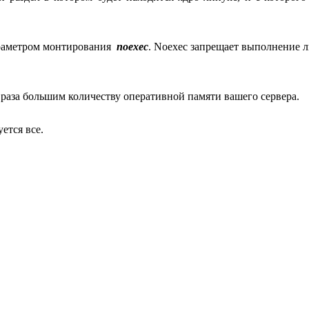
параметром монтирования
noexec
. Noexec запрещает выполнение 
 2 раза большим количеству оперативной памяти вашего сервера.
ется все.