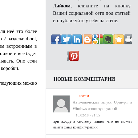
Лайком
, кликните на кнопку
Вашей социальной сети под статьей
и опубликуйте у себя на стене.
ля неё это более
2 раздела: /boot,
ием встроенным в
ойкой и все будет
лывать. Оно если
 коробки.
НОВЫЕ КОММЕНТАРИИ
последующих можно
артем
Автоматический запуск Openvpn в
Windows используя нужный...
10/02/18 - 21:55
при входе в систему пишет что не может
найти файл конфигурации