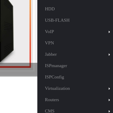
HDD
USB-FLASH
VoIP
VPN
Jabber
ISPmanager
ISPConfig
Virtualization
Routers
CMS