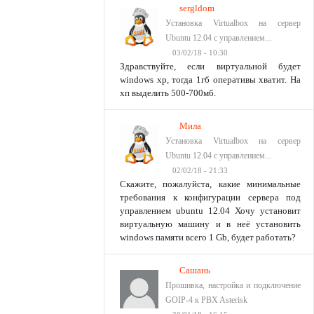
sergldom
Установка Virtualbox на сервер
Ubuntu 12.04 с управлением...
03/02/18 - 10:30
Здравствуйте, если виртуальной будет
windows xp, тогда 1гб оперативы хватит. На
хп выделить 500-700мб.
Мила
Установка Virtualbox на сервер
Ubuntu 12.04 с управлением...
02/02/18 - 21:33
Скажите, пожалуйста, какие минимальные
требования к конфигурации сервера под
управлением ubuntu 12.04 Хочу установит
виртуальную машину и в неё установить
windows памяти всего 1 Gb, будет работать?
Сашань
Прошивка, настройка и подключение
GOIP-4 к PBX Asterisk