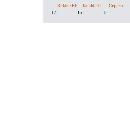
RiddickRB
bandit541
Сергей
17
16
15