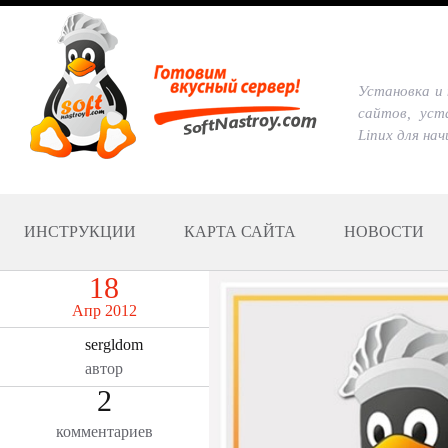
Установка и 
сайтов, уст
Linux для на
ИНСТРУКЦИИ
КАРТА САЙТА
НОВОСТИ
18
Апр 2012
sergldom
автор
2
комментариев