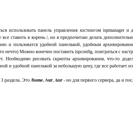
ься использовать панель управления хостингом ispmanager и д
все ставить в корень /, но я предпочитаю делать дополнительно 
нзию и пользоватся удобной панелькой, удобным архивирован
о нечто) Можно конечно поставить ispconfig, поиграться с настр
дет. Необходимо рисовать скрипты архивирования, что-то доде
сной и удобной панелькой за небольшую цену, где все работает из
3 раздела. Это
/home
,
/var
,
/usr
- но для первого сервера, да и 