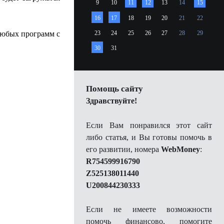
9
10
11
12
13
14
15
16
17
18
19
20
21
22
любых программ с
23
24
25
26
27
28
29
30
31
Помощь сайту
Здравствуйте!
Если Вам понравился этот сайт
либо статья, и Вы готовы помочь в
его развитии, номера
WebMoney
:
R754599916790
Z525138011440
U200844230333
Если не имеете возможности
помочь финансово, помогите