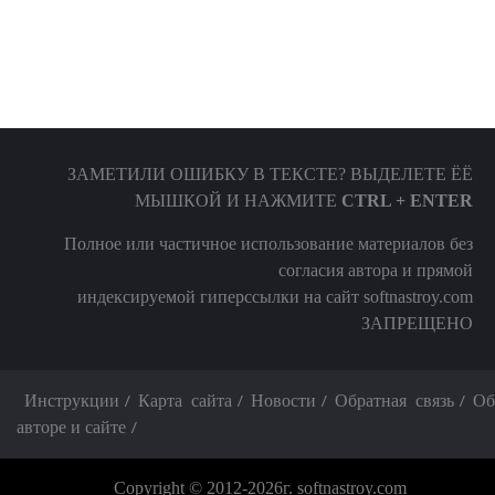
ЗАМЕТИЛИ ОШИБКУ В ТЕКСТЕ? ВЫДЕЛЕТЕ ЁЁ
МЫШКОЙ И НАЖМИТЕ
CTRL + ENTER
Полное или частичное использование материалов без
согласия автора и прямой
индексируемой гиперссылки на сайт softnastroy.com
ЗАПРЕЩЕНО
Инструкции
Карта сайта
Новости
Обратная связь
Об
авторе и сайте
Copyright © 2012-2026г. softnastroy.com