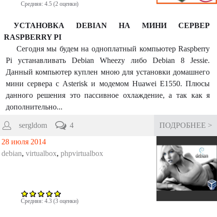
Средняя:
4.5
(
2
оценки)
УСТАНОВКА DEBIAN НА МИНИ СЕРВЕР
RASPBERRY PI
Сегодня мы будем на одноплатный компьютер Raspberry
Pi устанавливать Debian Wheezy либо Debian 8 Jessie.
Данный компьютер куплен мною для установки домашнего
мини сервера с Asterisk и модемом Huawei E1550. Плюсы
данного решения это пассивное охлаждение, а так как я
дополнительно...
sergldom
4
ПОДРОБНЕЕ >
28 июля 2014
debian
,
virtualbox
,
phpvirtualbox
Средняя:
4.3
(
3
оценки)