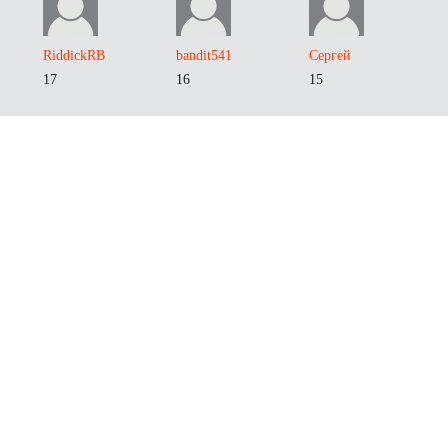
RiddickRB
bandit541
Сергей
17
16
15