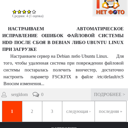
Средняя:
4
(
1
оценка)
НАСТРАИВАЕМ АВТОМАТИЧЕСКОЕ
ИСПРАВЛЕНИЕ ОШИБОК ФАЙЛОВОЙ СИСТЕМЫ
HDD ПОСЛЕ СБОЯ В DEBIAN ЛИБО UBUNTU LINUX
ПРИ ЗАГРУЗКЕ
Настраиваем сервер на Debian либо Ubuntu Linux. Для
того, чтобы удаленная система при повреждении файловой
системы постаралась полечить винчестер, достаточно
настроить параметр FSCKFIX в файле /etc/default/rcS
Вносим изменения...
sergldom
0
ПОДРОБНЕЕ >
С
т
1
2
3
следующая ›
последняя »
р
а