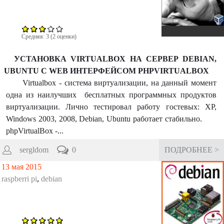
к
а
Средняя:
3
(
2
оценки)
УСТАНОВКА VIRTUALBOX НА СЕРВЕР DEBIAN,
UBUNTU С WEB ИНТЕРФЕЙСОМ PHPVIRTUALBOX
Virtualbox - система виртуализации, на данный момент
одна из наилучших бесплатных программных продуктов
виртуализации. Лично тестировал работу гостевых: XP,
Windows 2003, 2008, Debian, Ubuntu работает стабильно.
phpVirtualBox -...
sergldom
0
ПОДРОБНЕЕ >
13 мая 2015
raspberri pi
,
debian