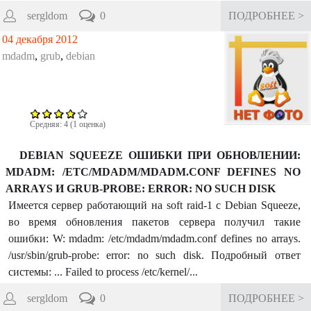
sergldom
0
ПОДРОБНЕЕ >
04 декабря 2012
mdadm
,
grub
,
debian
Средняя:
4
(
1
оценка)
DEBIAN SQUEEZE ОШИБКИ ПРИ ОБНОВЛЕНИИ:
MDADM: /ETC/MDADM/MDADM.CONF DEFINES NO
ARRAYS И GRUB-PROBE: ERROR: NO SUCH DISK
Имеется сервер работающий на soft raid-1 с Debian Squeeze,
во время обновления пакетов сервера получил такие
ошибки: W: mdadm: /etc/mdadm/mdadm.conf defines no arrays.
/usr/sbin/grub-probe: error: no such disk. Подробный ответ
системы: ... Failed to process /etc/kernel/...
sergldom
0
ПОДРОБНЕЕ >