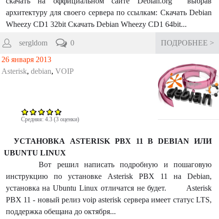
скачать на оффициальном сайте Debian.org выбрав
архитектуру для своего сервера по ссылкам: Скачать Debian
Wheezy CD1 32bit Скачать Debian Wheezy CD1 64bit...
sergldom
0
ПОДРОБНЕЕ >
26 января 2013
Asterisk
,
debian
,
VOIP
Средняя:
4.3
(
3
оценки)
УСТАНОВКА ASTERISK PBX 11 В DEBIAN ИЛИ
UBUNTU LINUX
Вот решил написать подробную и пошаговую
инструкцию по установке Asterisk PBX 11 на Debian,
установка на Ubuntu Linux отличатся не будет. Asterisk
PBX 11 - новый релиз voip asterisk сервера имеет статус LTS,
поддержка обещана до октября...