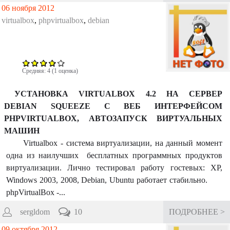
06 ноября 2012
virtualbox
,
phpvirtualbox
,
debian
Средняя:
4
(
1
оценка)
УСТАНОВКА VIRTUALBOX 4.2 НА СЕРВЕР
DEBIAN SQUEEZE С ВЕБ ИНТЕРФЕЙСОМ
PHPVIRTUALBOX, АВТОЗАПУСК ВИРТУАЛЬНЫХ
МАШИН
Virtualbox - система виртуализации, на данный момент
одна из наилучших бесплатных программных продуктов
виртуализации. Лично тестировал работу гостевых: XP,
Windows 2003, 2008, Debian, Ubuntu работает стабильно.
phpVirtualBox -...
sergldom
10
ПОДРОБНЕЕ >
09 октября 2012