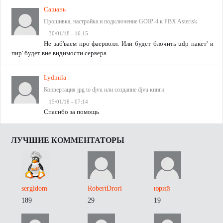
Сашань
Прошивка, настройка и подключение GOIP-4 к PBX Asterisk
30/01/18 - 16:15
Не заб'ваем про фаерволл. Или будет блочить udp пакет' и
пир' будет вне видимости сервера.
Lydmila
Конвертация jpg to djvu или создание djvu книги
15/01/18 - 07:14
Спасибо за помощь
ЛУЧШИЕ КОММЕНТАТОРЫ
sergldom
RobertDrori
юрий
189
29
19