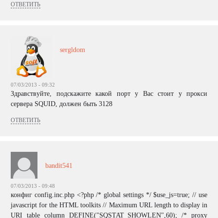
ОТВЕТИТЬ
sergldom
07/03/2013 - 09:32
Здравствуйте, подскажите какой порт у Вас стоит у прокси
сервера SQUID, должен быть 3128
ОТВЕТИТЬ
bandit541
07/03/2013 - 09:48
конфиг config.inc.php <?php /* global settings */ $use_js=true; // use
javascript for the HTML toolkits // Maximum URL length to display in
URI table column DEFINE("SQSTAT_SHOWLEN",60); /* proxy