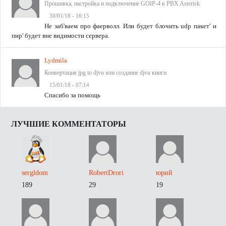
Прошивка, настройка и подключение GOIP-4 к PBX Asterisk
30/01/18 - 16:15
Не заб'ваем про фаерволл. Или будет блочить udp пакет' и
пир' будет вне видимости сервера.
Lydmila
Конвертация jpg to djvu или создание djvu книги
15/01/18 - 07:14
Спасибо за помощь
ЛУЧШИЕ КОММЕНТАТОРЫ
sergldom
RobertDrori
юрий
189
29
19