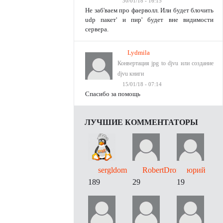
30/01/18 - 16:15
Не заб'ваем про фаерволл. Или будет блочить
udp пакет' и пир' будет вне видимости
сервера.
Lydmila
Конвертация jpg to djvu или создание
djvu книги
15/01/18 - 07:14
Спасибо за помощь
ЛУЧШИЕ КОММЕНТАТОРЫ
sergldom
RobertDrori
юрий
189
29
19