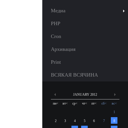
Медиа
PHP
Cron
Архивация
Print
ВСЯКАЯ ВСЯЧИНА
JANUARY 2012
пн
<
вт
<
ср
<
чт
<
пт
<
сб
<
вс
<
1
2
3
4
5
6
7
8