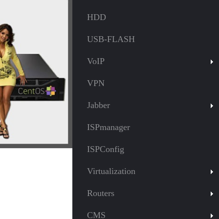
HDD
USB-FLASH
VoIP
VPN
Jabber
ISPmanager
ISPConfig
Virtualization
Routers
CMS