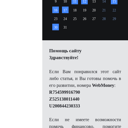
9
10
11
12
13
14
15
16
17
18
19
20
21
22
23
24
25
26
27
28
29
30
31
Помощь сайту
Здравствуйте!
Если Вам понравился этот сайт
либо статья, и Вы готовы помочь в
его развитии, номера
WebMoney
:
R754599916790
Z525138011440
U200844230333
Если не имеете возможности
помочь финансово, помогите