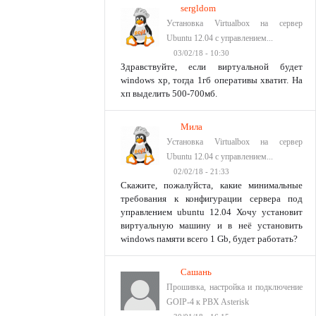
sergldom
Установка Virtualbox на сервер
Ubuntu 12.04 с управлением...
03/02/18 - 10:30
Здравствуйте, если виртуальной будет
windows xp, тогда 1гб оперативы хватит. На
хп выделить 500-700мб.
Мила
Установка Virtualbox на сервер
Ubuntu 12.04 с управлением...
02/02/18 - 21:33
Скажите, пожалуйста, какие минимальные
требования к конфигурации сервера под
управлением ubuntu 12.04 Хочу установит
виртуальную машину и в неё установить
windows памяти всего 1 Gb, будет работать?
Сашань
Прошивка, настройка и подключение
GOIP-4 к PBX Asterisk