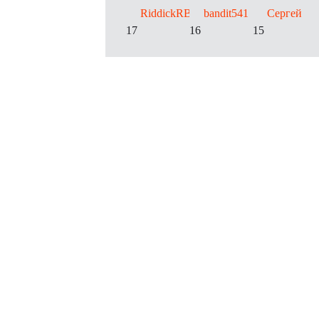
RiddickRB
bandit541
Сергей
17
16
15