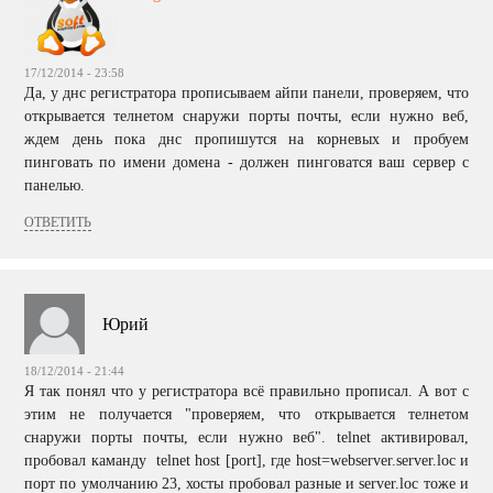
17/12/2014 - 23:58
Да, у днс регистратора прописываем айпи панели, проверяем, что
открывается телнетом снаружи порты почты, если нужно веб,
ждем день пока днс пропишутся на корневых и пробуем
пинговать по имени домена - должен пинговатся ваш сервер с
панелью.
ОТВЕТИТЬ
Юрий
18/12/2014 - 21:44
Я так понял что у регистратора всё правильно прописал. А вот с
этим не получается "проверяем, что открывается телнетом
снаружи порты почты, если нужно веб". telnet активировал,
пробовал каманду telnet host [port], где host=webserver.server.loc и
порт по умолчанию 23, хосты пробовал разные и server.loc тоже и