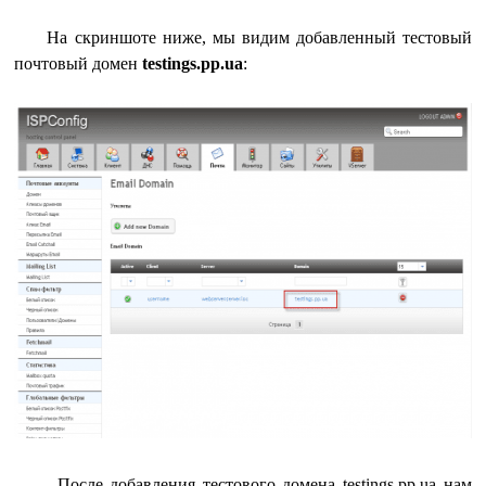
На скриншоте ниже, мы видим добавленный тестовый
почтовый домен
testings.pp.ua
:
После добавления тестового домена testings.pp.ua нам