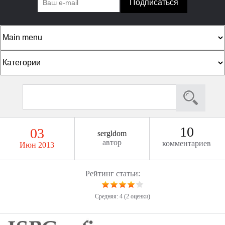
К
а
т
П
Ф
е
о
о
г
и
р
о
с
10
03
sergldom
к
м
р
автор
комментариев
Июн 2013
а
и
п
и
Рейтинг статьи:
о
и
Средняя:
4
(
2
оценки)
с