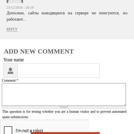
25/12/2016 - 20:19
Дополню, сайты находящиеся на сервере не пингуются, но
работают...
REPLY
ADD NEW COMMENT
Your name
I
'
Comment
*
m
a
s
p
a
This question is for testing whether you are a human visitor and to prevent automated
spam submissions.
m
m
e