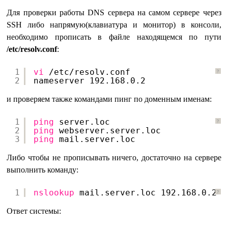
Для проверки работы DNS сервера на самом сервере через
SSH либо напрямую(клавиатура и монитор) в консоли,
необходимо прописать в файле находящемся по пути
/etc/resolv.conf
:
1
vi
/etc/resolv
.conf
?
2
nameserver 192.168.0.2
и проверяем также командами пинг по доменным именам:
1
ping
server.loc
?
2
ping
webserver.server.loc
3
ping
mail.server.loc
Либо чтобы не прописывать ничего, достаточно на сервере
выполнить команду:
1
nslookup
mail.server.loc 192.168.0.2
?
Ответ системы: