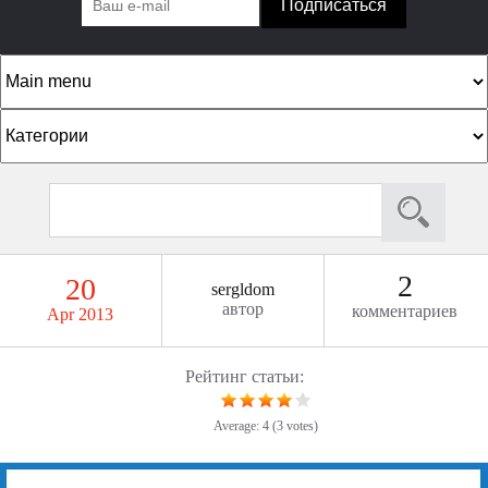
К
а
т
S
S
е
e
e
г
a
a
о
r
2
20
sergldom
c
r
р
автор
комментариев
Apr 2013
h
c
и
h
и
Рейтинг статьи:
f
o
Average:
4
(
3
votes)
r