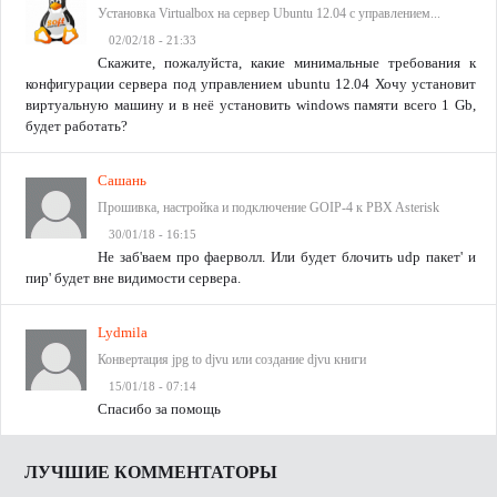
Установка Virtualbox на сервер Ubuntu 12.04 с управлением...
02/02/18 - 21:33
Скажите, пожалуйста, какие минимальные требования к
конфигурации сервера под управлением ubuntu 12.04 Хочу установит
виртуальную машину и в неё установить windows памяти всего 1 Gb,
будет работать?
Сашань
Прошивка, настройка и подключение GOIP-4 к PBX Asterisk
30/01/18 - 16:15
Не заб'ваем про фаерволл. Или будет блочить udp пакет' и
пир' будет вне видимости сервера.
Lydmila
Конвертация jpg to djvu или создание djvu книги
15/01/18 - 07:14
Спасибо за помощь
ЛУЧШИЕ КОММЕНТАТОРЫ