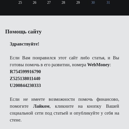
25
26
27
28
29
30
31
Помощь сайту
Здравствуйте!
Если Вам понравился этот сайт либо статья, и Вы
готовы помочь в его развитии, номера
WebMoney
:
R754599916790
Z525138011440
U200844230333
Если не имеете возможности помочь финансово,
помогите
Лайком
, кликните на кнопку Вашей
социальной сети под статьей и опубликуйте у себя на
стене.