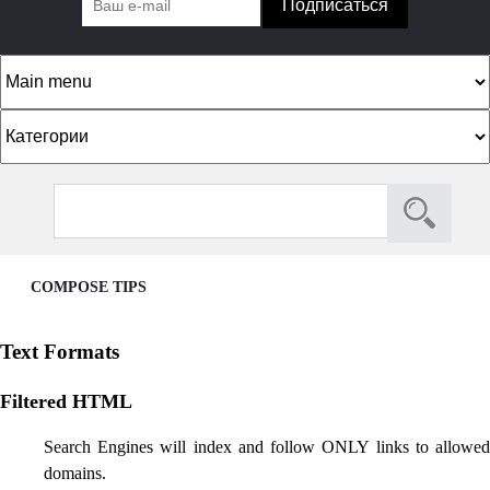
К
а
т
S
S
е
e
e
г
a
a
о
r
COMPOSE TIPS
c
r
р
h
c
и
Text Formats
h
и
f
Filtered HTML
o
Search Engines will index and follow ONLY links to allowed
r
domains.