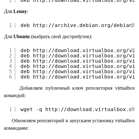
1
deb http:
//download
.virtualbox.org
/vir
Для
Lenny
:
1
deb http:
//archive
.debian.org
/debian/
?
Для
Ubuntu
(выбрать свой дистрибутив):
1
deb http:
//download
.virtualbox.org
/vir
?
2
deb http:
//download
.virtualbox.org
/vir
3
deb http:
//download
.virtualbox.org
/vir
4
deb http:
//download
.virtualbox.org
/vir
5
deb http:
//download
.virtualbox.org
/vir
6
deb http:
//download
.virtualbox.org
/vir
Добавляем публичный ключ репозитория virtualbox
командой:
1
wget -q http:
//download
.virtualbox.org
?
Обновляем репозиторий и запускаем установку virtualbox
командами: