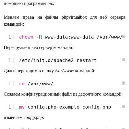
помощью программы
mc
.
Меняем права на файлы phpvirtualbox для веб сервера
командой:
1
chown
-R www-data:www-data 
/var/www/
*
?
Перегружаем веб сервер командой:
1
/etc/init
.d
/apache2
restart
?
Далее переходим в папку
/var/www/
командой:
1
cd
/var/www/
?
Создаем конфигурационный файл из дефолтного командой:
1
mv
config.php-example config.php
?
изменяем
config.php
: