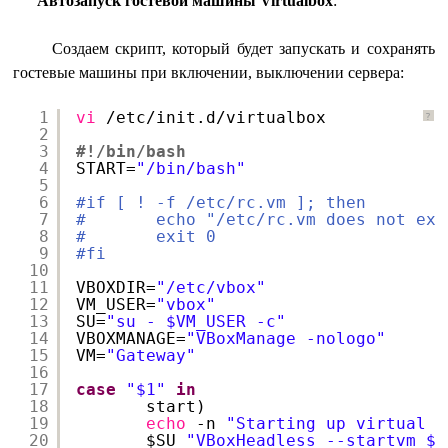
Автозапуск гостевой машины Virtualbox
:
Создаем скрипт, который будет запускать и сохранять
гостевые машины при включении, выключении сервера:
1
vi
/etc/init
.d
/virtualbox
?
2
3
#!/bin/bash
4
START=
"/bin/bash"
5
6
#if [ ! -f /etc/rc.vm ]; then
7
#       echo "/etc/rc.vm does not exi
8
#       exit 0
9
#fi
10
11
VBOXDIR=
"/etc/vbox"
12
VM_USER=
"vbox"
13
SU=
"su - $VM_USER -c"
14
VBOXMANAGE=
"VBoxManage -nologo"
15
VM=
"Gateway"
16
17
case
"$1"
in
18
start)
19
echo
-n 
"Starting up virtual m
20
$SU 
"VBoxHeadless --startvm $V