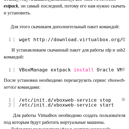
extpack
, он самый последний, потому его нам нужно скачать
и установить.
Для этого скачиваем дополнительный пакет командой:
1
wget http:
//download
.virtualbox.org
/vi
?
И устанавливаем скачанный пакет для работы rdp и usb2
командой:
1
VBoxManage extpack 
install
Oracle_VM_V
?
После установки необходимо перезагрузить сервис
vboxweb-
service
командами:
1
/etc/init
.d
/vboxweb-service
stop
?
2
/etc/init
.d
/vboxweb-service
start
Для работы Virtualbox необходимо создать пользователя
под которым будут работать виртуальные машины.