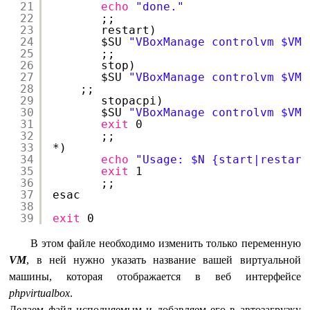
21
echo
"done."
22
;;
23
restart)
24
$SU 
"VBoxManage controlvm $VM 
25
;;
26
stop)
27
$SU 
"VBoxManage controlvm $VM 
28
;;
29
stopacpi)
30
$SU 
"VBoxManage controlvm $VM 
31
exit
0
32
;;
33
*)
34
echo
"Usage: $N {start|restart
35
exit
1
36
;;
37
esac
38
39
exit
0
В этом файле необходимо изменить только переменную
VM
, в ней нужно указать название вашей виртуальной
машины, которая отображается в веб интерфейсе
phpvirtualbox
.
Делаем файл исполняемым и добавляем его в автозагрузку