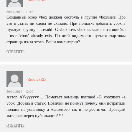
30/04/2012 - 11:16
Созданный юзер vbox должен состоять в группе vboxusers. Про
это в статье ни слова не сказано. При попытке добавить vbox в
нужную группу - useradd -G vboxusers vbox вываливается ошибка
- user 'vbox' already exist По всей видимости пустатя стартовая
страница из-за этого. Ваши коментарии?
ОТВЕТИТЬ
RiddickRB
30/04/2012 - 12:29
Автор АУ-уууууу.... Помогает команда usermod -G vboxusers -a
vbox Добавь в статью Новички не поймут почему они потратили
полдня на установку а желаемого так и не достигли. Проверяй
материал перед публикацией!!!
ОТВЕТИТЬ