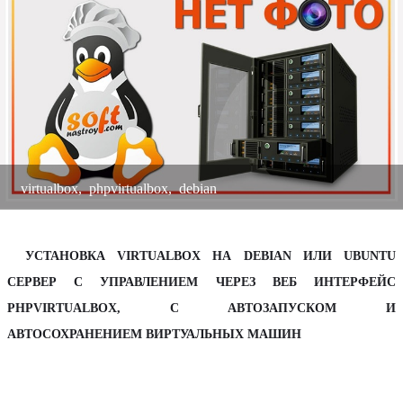
к
а
virtualbox
,
phpvirtualbox
,
debian
УСТАНОВКА VIRTUALBOX НА DEBIAN ИЛИ UBUNTU
СЕРВЕР С УПРАВЛЕНИЕМ ЧЕРЕЗ ВЕБ ИНТЕРФЕЙС
PHPVIRTUALBOX, С АВТОЗАПУСКОМ И
АВТОСОХРАНЕНИЕМ ВИРТУАЛЬНЫХ МАШИН