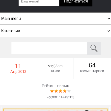
К
а
т
П
Ф
е
о
о
г
и
р
о
с
64
11
sergldom
к
м
р
автор
комментариев
Апр 2012
а
и
п
и
Рейтинг статьи:
о
и
Средняя:
4
(
3
оценки)
с