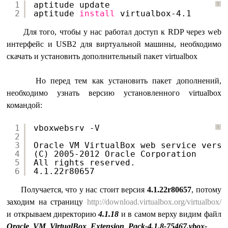
1
aptitude update
?
2
aptitude 
install
virtualbox-4.1
Для того, чтобы у нас работал доступ к RDP через web
интерфейс и USB2 для виртуальной машины, необходимо
скачать и установить дополнительный пакет virtualbox
Но перед тем как установить пакет дополнений,
необходимо узнать версию установленного virtualbox
командой:
1
vboxwebsrv -V
?
2
3
Oracle VM VirtualBox web service versi
4
(C) 2005-2012 Oracle Corporation
5
All rights reserved.
6
4.1.22r80657
Получается, что у нас стоит версия
4.1.22r80657
, потому
заходим на страницу
http://download.virtualbox.org/virtualbox/
и открываем директорию
4.1.18
и в самом верху видим файл
Oracle_VM_VirtualBox_Extension_Pack-4.1.8-75467.vbox-