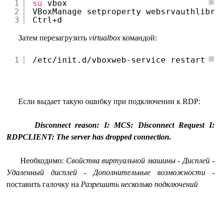
1
su
vbox
?
2
VBoxManage setproperty websrvauthlibra
3
Ctrl+d
Затем перезагрузить
virtualbox
командой:
1
/etc/init
.d
/vboxweb-service
restart
?
Если выдает такую ошибку при подключении к RDP:
Disconnect reason: I: MCS: Disconnect Request I:
RDPCLIENT: The server has dropped connection.
Необходимо:
Свойства виртуальной машины
-
Дисплей
-
Удаленный дисплей
-
Дополнительные возможности
-
поставить галочку на
Разрешить несколько подключений