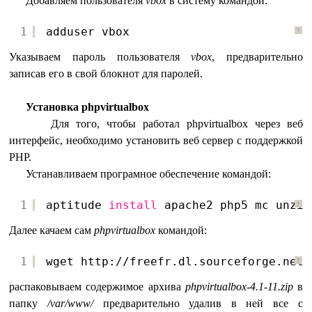
Добавляем пользователя
vbox
в систему командой:
1
adduser vbox
?
Указываем пароль пользователя
vbox
, предварительно
записав его в свой блокнот для паролей.
Установка phpvirtualbox
Для того, чтобы работал phpvirtualbox через веб
интерфейс, необходимо установить веб сервер с поддержкой
PHP.
Устанавливаем програмное обеспечение командой:
1
aptitude 
install
apache2 php5 mc unzip
?
Далее качаем сам
phpvirtualbox
командой:
1
wget http:
//freefr
.dl.sourceforge.net
/
?
распаковываем содержимое архива
phpvirtualbox-4.1-11.zip
в
папку
/var/www/
предварительно удалив в ней все с