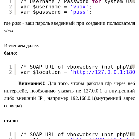
1
/* Username / Password 
for
system user
?
2
var $username = 
'vbox'
;
3
var $password = 
'pass'
;
где
pass
- ваш пароль введенный при создании пользователя
vbox
Изменяем далее:
было:
1
/* SOAP URL of vboxwebsrv (not phpVirt
?
2
var $location = 
'
http://127.0.0.1:1808
Внимание!!!
Для того, чтобы работал rdp через веб
интерфейс, необходимо указать не 127.0.0.1 а внутренний
либо внешний IP , например 192.168.0.1(внутренний адрес
сервера)
стало:
1
/* SOAP URL of vboxwebsrv (not phpVirt
?