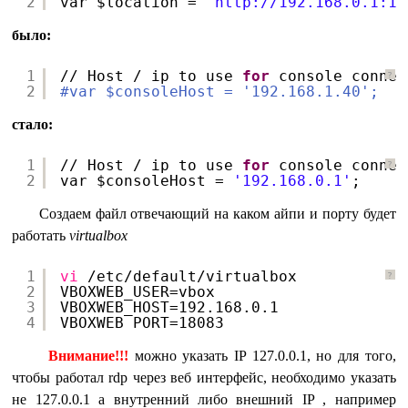
2
var $location = 
'
http://192.168.0.1:18
было:
1
//
Host / ip to use 
for
console connec
?
2
#var $consoleHost = '192.168.1.40';
стало:
1
//
Host / ip to use 
for
console connec
?
2
var $consoleHost = 
'192.168.0.1'
;
Создаем файл отвечающий на каком айпи и порту будет
работать
virtualbox
1
vi
/etc/default/virtualbox
?
2
VBOXWEB_USER=vbox
3
VBOXWEB_HOST=192.168.0.1
4
VBOXWEB_PORT=18083
Внимание!!!
можно указать IP 127.0.0.1, но для того,
чтобы работал rdp через веб интерфейс, необходимо указать
не 127.0.0.1 а внутренний либо внешний IP , например