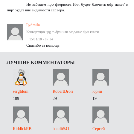
Не заб'ваем про фаерволл. Или будет блочить udp пакет' и
пир' будет вне видимости сервера.
Lydmila
Конвертация jpg to djvu или создание djvu книги
15/01/18 - 07:14
Спасибо за помощь
ЛУЧШИЕ КОММЕНТАТОРЫ
sergldom
RobertDrori
юрий
189
29
19
RiddickRB
bandit541
Сергей