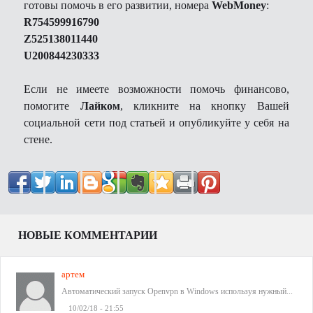
готовы помочь в его развитии, номера
WebMoney
:
R754599916790
Z525138011440
U200844230333
Если не имеете возможности помочь финансово,
помогите
Лайком
, кликните на кнопку Вашей
социальной сети под статьей и опубликуйте у себя на
стене.
НОВЫЕ КОММЕНТАРИИ
артем
Автоматический запуск Openvpn в Windows используя нужный...
10/02/18 - 21:55