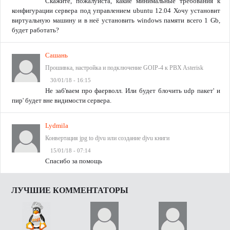
Скажите, пожалуйста, какие минимальные требования к
конфигурации сервера под управлением ubuntu 12.04 Хочу установит
виртуальную машину и в неё установить windows памяти всего 1 Gb,
будет работать?
Сашань
Прошивка, настройка и подключение GOIP-4 к PBX Asterisk
30/01/18 - 16:15
Не заб'ваем про фаерволл. Или будет блочить udp пакет' и
пир' будет вне видимости сервера.
Lydmila
Конвертация jpg to djvu или создание djvu книги
15/01/18 - 07:14
Спасибо за помощь
ЛУЧШИЕ КОММЕНТАТОРЫ