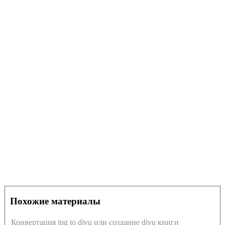
Похожие материалы
Конвертация jpg to djvu или создание djvu книги