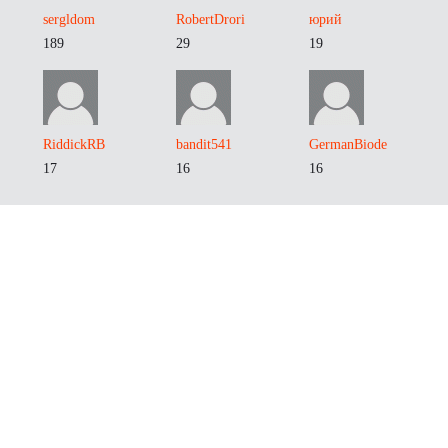
sergldom
RobertDrori
юрий
189
29
19
RiddickRB
bandit541
GermanBiode
17
16
16