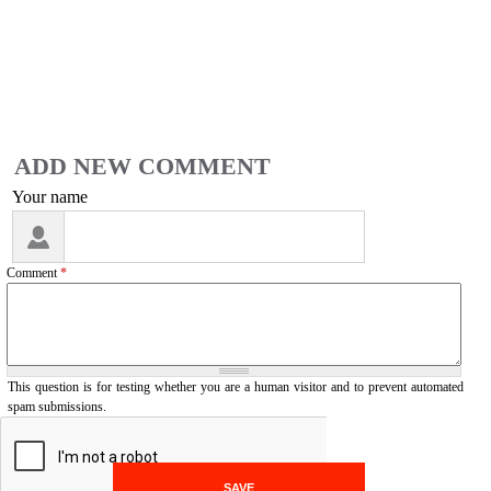
ADD NEW COMMENT
Your name
I
'
Comment
*
m
a
s
p
a
This question is for testing whether you are a human visitor and to prevent automated
spam submissions.
m
m
e
r