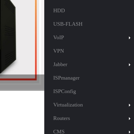
HDD
USB-FLASH
VoIP
VPN
Jabber
ISPmanager
ISPConfig
Virtualization
Routers
CMS