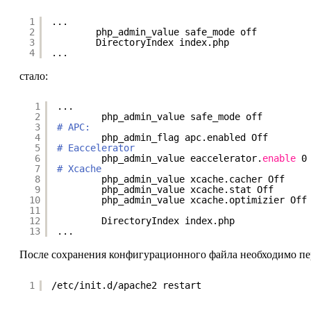
1
...
2
php_admin_value safe_mode off
3
DirectoryIndex index.php
4
...
стало:
1
...
2
php_admin_value safe_mode off
3
# APC:
4
php_admin_flag apc.enabled Off
5
# Eaccelerator
6
php_admin_value eaccelerator.
enable
0
7
# Xcache
8
php_admin_value xcache.cacher Off
9
php_admin_value xcache.stat Off
10
php_admin_value xcache.optimizier Off
11
12
DirectoryIndex index.php
13
...
После сохранения конфигурационного файла необходимо пер
1
/etc/init
.d
/apache2
restart