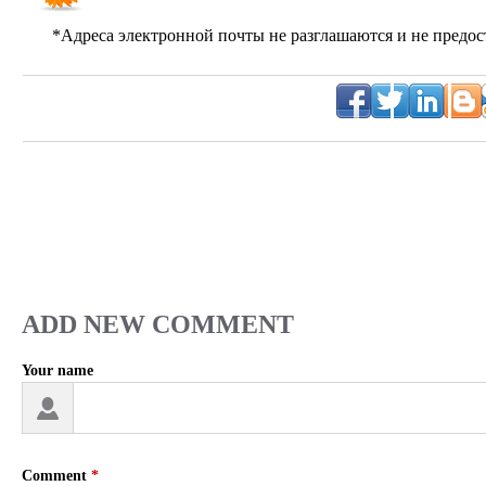
*Адреса электронной почты не разглашаются и не предос
ADD NEW COMMENT
Your name
I
'
m
a
s
Comment
*