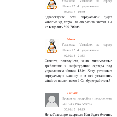
Установка Virtualbox на сервер
Ubuntu 12.04 с управлением...
03/02/18 - 10:30
Здравствуйте, если виртуальной будет
windows xp, тогда 1гб оперативы хватит. На
хп выделить 500-700мб.
Мила
Установка Virtualbox на сервер
Ubuntu 12.04 с управлением...
02/02/18 - 21:33
Скажите, пожалуйста, какие минимальные
требования к конфигурации сервера под
управлением ubuntu 12.04 Хочу установит
виртуальную машину и в неё установить
windows памяти всего 1 Gb, будет работать?
Сашань
Прошивка, настройка и подключение
GOIP-4 к PBX Asterisk
30/01/18 - 16:15
Не заб'ваем про фаерволл. Или будет блочить