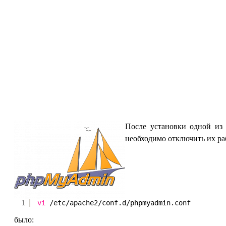
После установки одной из 
необходимо отключить их р
1
vi
/etc/apache2/conf
.d
/phpmyadmin
.conf
было: