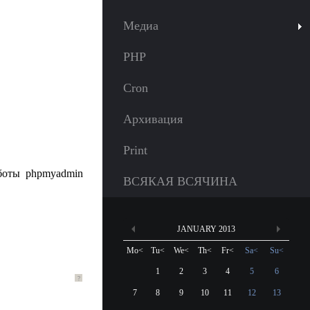
Медиа
PHP
Cron
Архивация
Print
аботы phpmyadmin
ВСЯКАЯ ВСЯЧИНА
JANUARY 2013
Mo
<
Tu
<
We
<
Th
<
Fr
<
Sa
<
Su
<
1
2
3
4
5
6
?
7
8
9
10
11
12
13