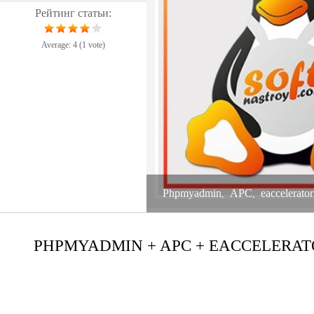
Рейтинг статьи:
Average:
4
(
1
vote)
Phpmyadmin
APC
eaccelerator
,
,
PHPMYADMIN + APC + EACCELERAT