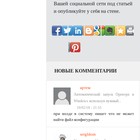
Вашей социальной сети под статьей
и опубликуйте у себя на стене.
НОВЫЕ КОММЕНТАРИИ
артем
Автоматический запуск Openvpn в
Windows используя нужный...
10/02/18 - 21:55
при входе в систему пишет что не может
найти файл конфигурации
sergldom