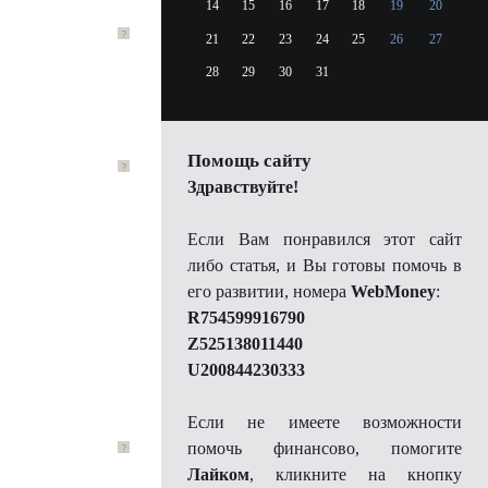
14
15
16
17
18
19
20
?
21
22
23
24
25
26
27
28
29
30
31
Помощь сайту
?
Здравствуйте!
Если Вам понравился этот сайт
либо статья, и Вы готовы помочь в
его развитии, номера
WebMoney
:
R754599916790
Z525138011440
U200844230333
Если не имеете возможности
помочь финансово, помогите
?
Лайком
, кликните на кнопку