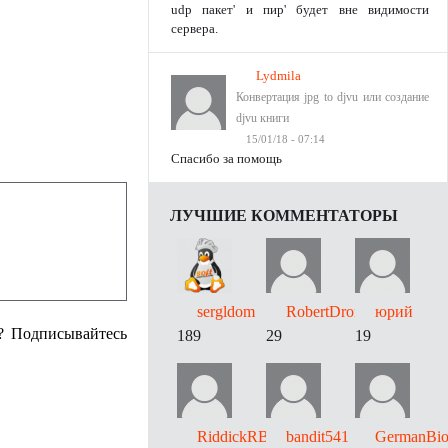
udp пакет' и пир' будет вне видимости
сервера.
Lydmila
Конвертация jpg to djvu или создание
djvu книги
15/01/18 - 07:14
Спасибо за помощь
ЛУЧШИЕ КОММЕНТАТОРЫ
sergldom
RobertDrori
юрий
с? Подписывайтесь
189
29
19
RiddickRB
bandit541
GermanBio