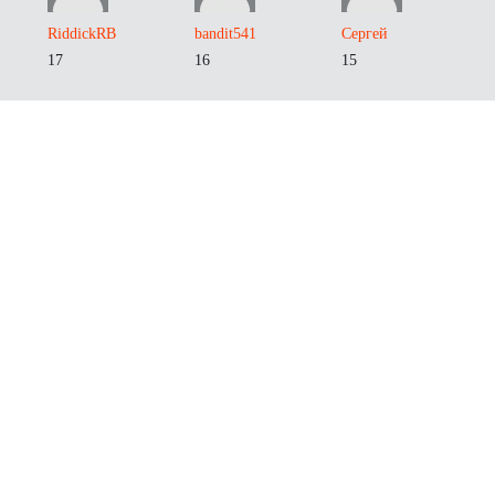
RiddickRB
bandit541
Сергей
17
16
15