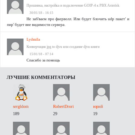
Прошивка, настройка и подключение GOIP-4 к PBX Asterisk
30/01/18 - 16:15
Не заб'ваем про фаерволл. Или будет блочить udp пакет' и
пир' будет вне видимости сервера.
Lydmila
Конвертация jpg to djvu или создание djvu книги
15/01/18 - 07:14
Спасибо за помощь
ЛУЧШИЕ КОММЕНТАТОРЫ
sergldom
RobertDrori
юрий
189
29
19