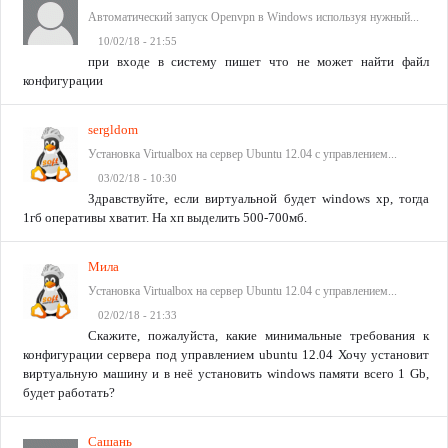
Автоматический запуск Openvpn в Windows используя нужный...
10/02/18 - 21:55
при входе в систему пишет что не может найти файл
конфигурации
sergldom
Установка Virtualbox на сервер Ubuntu 12.04 с управлением...
03/02/18 - 10:30
Здравствуйте, если виртуальной будет windows xp, тогда
1гб оперативы хватит. На хп выделить 500-700мб.
Мила
Установка Virtualbox на сервер Ubuntu 12.04 с управлением...
02/02/18 - 21:33
Скажите, пожалуйста, какие минимальные требования к
конфигурации сервера под управлением ubuntu 12.04 Хочу установит
виртуальную машину и в неё установить windows памяти всего 1 Gb,
будет работать?
Сашань